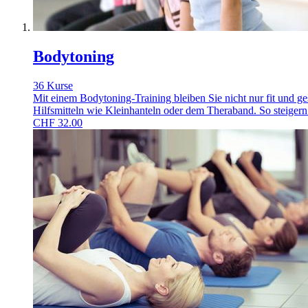
Bodytoning
36 Kurse
Mit einem Bodytoning-Training bleiben Sie nicht nur fit und ge
Hilfsmitteln wie Kleinhanteln oder dem Theraband. So steigern 
CHF
32.00